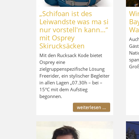
„Schifoan ist des
Wi
Leiwandste was ma si
Ba
nur vorstell'n kann…“
Wal
mit Osprey
Auch
Skirucksäcken
Gäst
Nati
Mit den Rucksack Kode bietet
span
Osprey eine
Groß
zielgruppenspezifische Lösung
Freerider, ein stylischer Begleiter
in allen Lagen „07.30h – bei –
15°C mit dem Aufstieg
begonnen.
weiterlesen ...