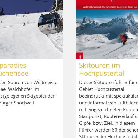
paradies
Skitouren im
uchensee
Hochpustertal
den Spuren von Weltmeister
Dieser Skitourenführer für 
ael Walchhofer im
Gebiet Hochpustertal
stgelegenen Skigebiet der
beeindruckt mit spektakulä
burger Sportwelt
und informativen Luftbilder
mit eingezeichneten Routen 
Startpunkt, Routenverlauf 
Gipfel bzw. Ziel. In diesem
Führer werden 60 der schö
Skitouren im Hochpustertal