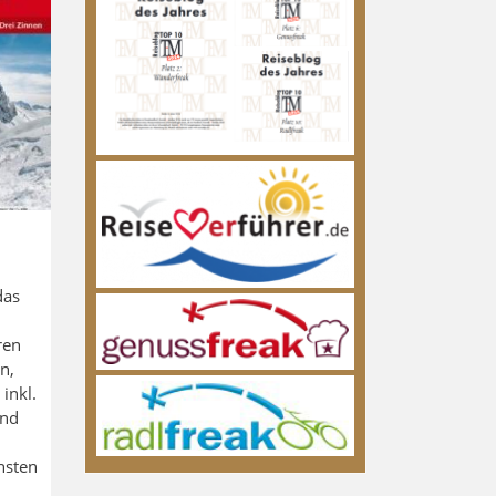
das
ren
n,
inkl.
und
nsten