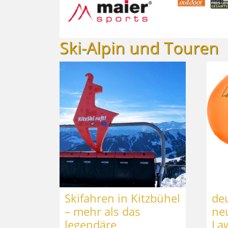
Ski-Alpin und Touren
Skifahren in Kitzbühel
deu
– mehr als das
ne
legendäre
La