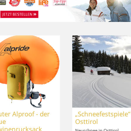
ter Alproof - der
„Schneefestspiele“
ue
Osttirol
winenrucksack
Neuschnee in Osttirol