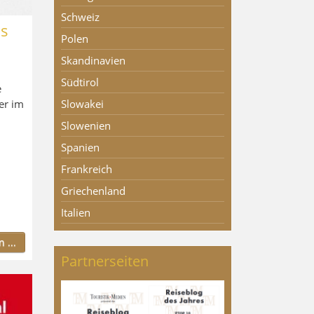
Schweiz
ns
Polen
Skandinavien
Südtirol
e
er im
Slowakei
Slowenien
Spanien
Frankreich
Griechenland
Italien
 ...
Partnerseiten