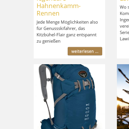
Hahnenkamm-
Wo s
Rennen
Komp
Inge
Jede Menge Möglichkeiten also
vere
für Genussskifahrer, das
Seri
Kitzbühel-Flair ganz entspannt
Lawi
zu genießen
weiterlesen ...