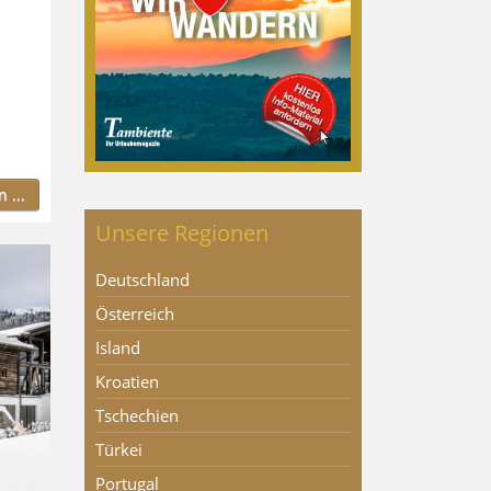
 ...
Unsere Regionen
Deutschland
Österreich
Island
Kroatien
Tschechien
Türkei
Portugal