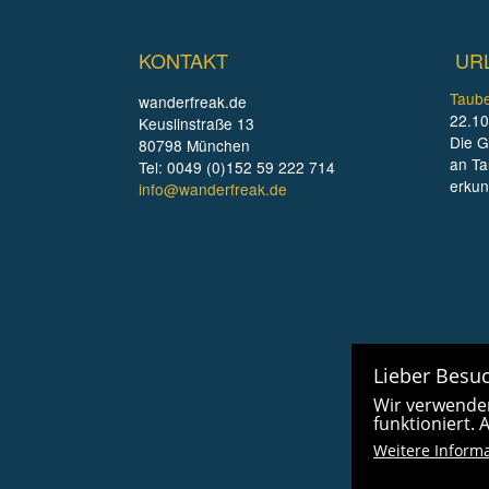
KONTAKT
UR
Taube
wanderfreak.de
22.10
Keuslinstraße 13
Die G
80798 München
an Ta
Tel: 0049 (0)152 59 222 714
erku
info@wanderfreak.de
Lieber Besuc
Wir verwenden
funktioniert.
Weitere Inform