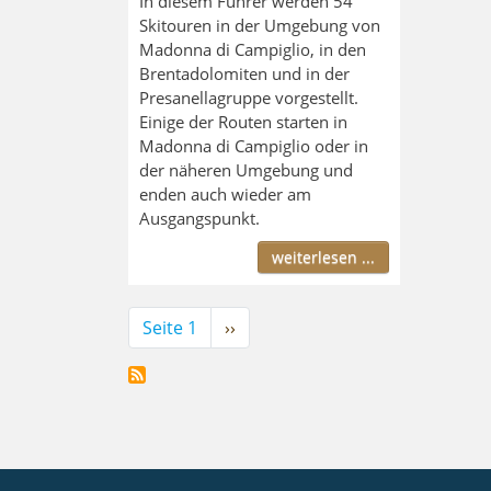
In diesem Führer werden 54
Skitouren in der Umgebung von
Madonna di Campiglio, in den
Brentadolomiten und in der
Presanellagruppe vorgestellt.
Einige der Routen starten in
Madonna di Campiglio oder in
der näheren Umgebung und
enden auch wieder am
Ausgangspunkt.
weiterlesen ...
Seitennummerierung
Seite 1
Nächste
››
Seite