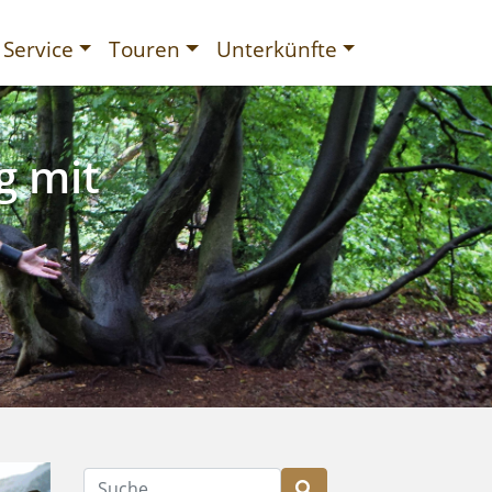
Service
Touren
Unterkünfte
g mit
gurien
Suche