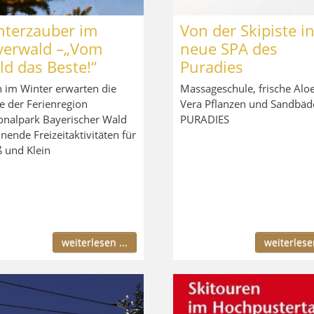
nterzauber im
Von der Skipiste i
yerwald –„Vom
neue SPA des
d das Beste!“
Puradies
 im Winter erwarten die
Massageschule, frische Alo
e der Ferienregion
Vera Pflanzen und Sandbäd
onalpark Bayerischer Wald
PURADIES
nende Freizeitaktivitäten für
 und Klein
weiterlesen ...
weiterlesen