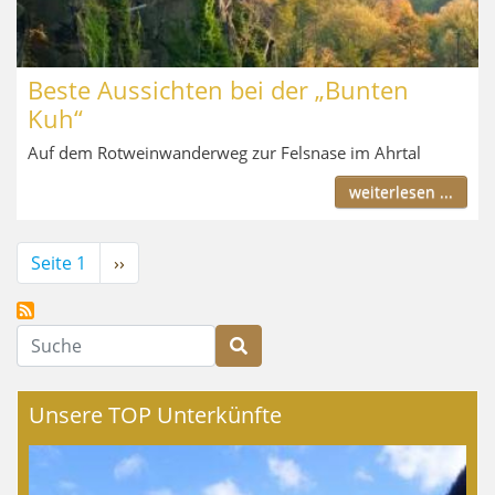
Beste Aussichten bei der „Bunten
Kuh“
Auf dem Rotweinwanderweg zur Felsnase im Ahrtal
weiterlesen ...
Seitennummerierung
Seite 1
Nächste
››
Seite
Suche
Unsere TOP Unterkünfte