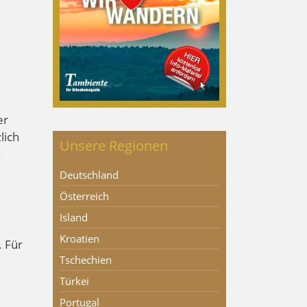
er
lich
Unsere Regionen
n
Deutschland
Österreich
Island
Kroatien
. Für
Tschechien
Türkei
Portugal