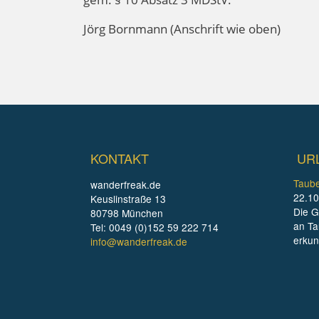
Jörg Bornmann (Anschrift wie oben)
KONTAKT
UR
Taube
wanderfreak.de
22.10
Keuslinstraße 13
Die G
80798 München
an Ta
Tel: 0049 (0)152 59 222 714
erku
info@wanderfreak.de