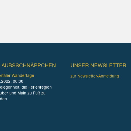
LAUBSSCHNÄPPCHEN
UNSER NEWSLETTER
rtäler Wandertage
zur Newsletter-Anmeldung
.2022, 00:00
elegenheit, die Ferienregion
uber und Main zu Fuß zu
nden