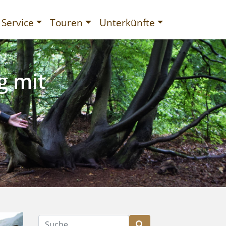
Service
Touren
Unterkünfte
g mit
gurien
Suche