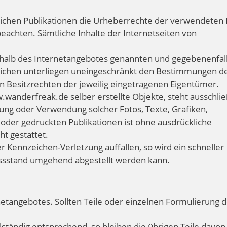
lichen Publikationen die Urheberrechte der verwendeten 
achten. Sämtliche Inhalte der Internetseiten von
erhalb des Internetangebotes genannten und gegebenenfal
eichen unterliegen uneingeschränkt den Bestimmungen d
en Besitzrechten der jeweilig eingetragenen Eigentümer.
.wanderfreak.de selber erstellte Objekte, steht ausschlie
ung oder Verwendung solcher Fotos, Texte, Grafiken,
der gedruckten Publikationen ist ohne ausdrückliche
t gestattet.
r Kennzeichen-Verletzung auffallen, so wird ein schneller
issstand umgehend abgestellt werden kann.
netangebotes. Sollten Teile oder einzelnen Formulierung 
llständig entsprechend, so bleiben die übrigen Teile davon