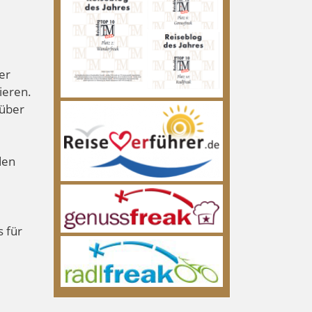
er
ieren.
 über
den
s für