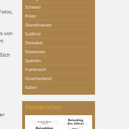
Schweiz
Fotos,
Polen
Skandinavien
ls von
Südtirol
es
Slowakei
Slowenien
ßlich
Spanien
Frankreich
Griechenland
Italien
Partnerseiten
der