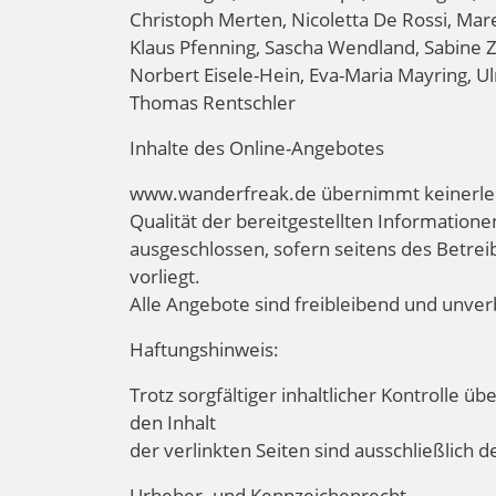
Christoph Merten, Nicoletta De Rossi, Ma
Klaus Pfenning, Sascha Wendland, Sabine Z
Norbert Eisele-Hein, Eva-Maria Mayring, Ul
Thomas Rentschler
Inhalte des Online-Angebotes
www.wanderfreak.de übernimmt keinerlei Ge
Qualität der bereitgestellten Information
ausgeschlossen, sofern seitens des Betreib
vorliegt.
Alle Angebote sind freibleibend und unverb
Haftungshinweis:
Trotz sorgfältiger inhaltlicher Kontrolle ü
den Inhalt
der verlinkten Seiten sind ausschließlich 
Urheber- und Kennzeichenrecht