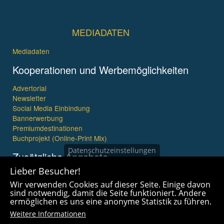
MEDIADATEN
Mediadaten
Kooperationen und Werbemöglichkeiten
Advertorial
Newsletter
Social Media Einbindung
Bannerwerbung
Premiumdestinationen
Buchprojekt (Online-Print Mix)
Datenschutzeinstellungen
Zusätzliche Angebote
Lieber Besucher!
Imagefilme und mehr
Wir verwenden Cookies auf dieser Seite. Einige davon
360° x 360° Fotografie
sind notwendig, damit die Seite funktioniert. Andere
ermöglichen es uns eine anonyme Statistik zu führen.
Weitere Informationen