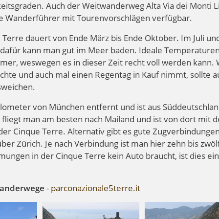
keitsgraden. Auch der Weitwanderweg Alta Via dei Monti L
che Wanderführer mit Tourenvorschlägen verfügbar.
Terre dauert von Ende März bis Ende Oktober. Im Juli un
, dafür kann man gut im Meer baden. Ideale Temperature
er, weswegen es in dieser Zeit recht voll werden kann.
te und auch mal einen Regentag in Kauf nimmt, sollte au
sweichen.
Kilometer von München entfernt und ist aus Süddeutschlan
fliegt man am besten nach Mailand und ist von dort mit 
 der Cinque Terre. Alternativ gibt es gute Zugverbindunge
er Zürich. Je nach Verbindung ist man hier zehn bis zwöl
ngen in der Cinque Terre kein Auto braucht, ist dies ei
Wanderwege
-
parconazionale5terre.it