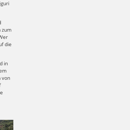
iguri
d
n zum
 Wer
f die
d in
dem
n von
f
ne