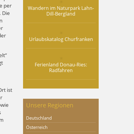
e per
Wandern im Naturpark Lahn-
. Die
Dill-Bergland
n
er
der
Urlaubskatalog Churfranken
lt”
gt
Ferienland Donau-Ries:
Radfahren
rt ist
r
Unsere Regionen
owie
s
Deutschland
em
Österreich