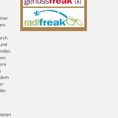
einer
nen
urch
 und
endes
den
ere
s
t dem
er
der
bieten