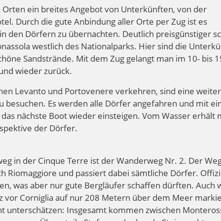
en Orten ein breites Angebot von Unterkünften, von der
l. Durch die gute Anbindung aller Orte per Zug ist es
t in den Dörfern zu übernachten. Deutlich preisgünstiger sc
nassola westlich des Nationalparks. Hier sind die Unterkü
schöne Sandstrände. Mit dem Zug gelangt man im 10- bis 1
und wieder zurück.
chen Levanto und Portovenere verkehren, sind eine weite
 zu besuchen. Es werden alle Dörfer angefahren und mit e
n das nächste Boot wieder einsteigen. Vom Wasser erhält
spektive der Dörfer.
g in der Cinque Terre ist der Wanderweg Nr. 2. Der Weg
Riomaggiore und passiert dabei sämtliche Dörfer. Offiziel
en, was aber nur gute Bergläufer schaffen dürften. Auch
 vor Corniglia auf nur 208 Metern über dem Meer markier
icht unterschätzen: Insgesamt kommen zwischen Monteros