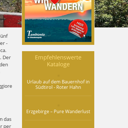
Fünf
er -
 ca.
Empfehlenswerte
. Der
Kataloge
 den
n
Urlaub auf dem Bauernhof in
ggiore
Südtirol - Roter Hahn
Erzgebirge – Pure Wanderlust
in das
r per