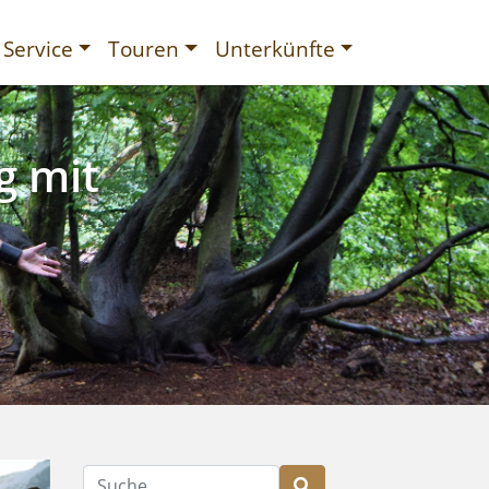
Service
Touren
Unterkünfte
g mit
gurien
Suche