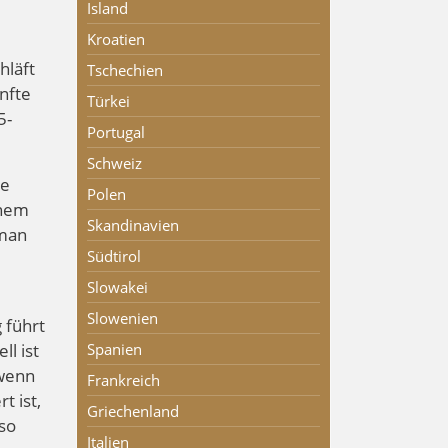
Island
Kroatien
hläft
Tschechien
nfte
Türkei
5-
Portugal
Schweiz
re
Polen
inem
Skandinavien
 man
Südtirol
Slowakei
Slowenien
 führt
l ist
Spanien
 wenn
Frankreich
t ist,
Griechenland
so
Italien