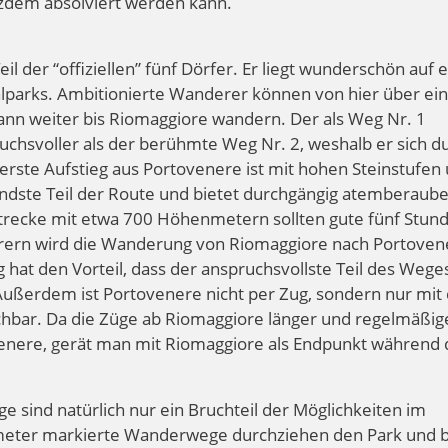
tzdem absolviert werden kann.
l der “offiziellen” fünf Dörfer. Er liegt wunderschön auf 
lparks. Ambitionierte Wanderer können von hier über ei
nn weiter bis Riomaggiore wandern. Der als Weg Nr. 1
chsvoller als der berühmte Weg Nr. 2, weshalb er sich d
rste Aufstieg aus Portovenere ist mit hohen Steinstufen
ndste Teil der Route und bietet durchgängig atemberaub
Strecke mit etwa 700 Höhenmetern sollten gute fünf Stun
ührern wird die Wanderung von Riomaggiore nach Portoven
 hat den Vorteil, dass der anspruchsvollste Teil des Wege
Außerdem ist Portovenere nicht per Zug, sondern nur mi
chbar. Da die Züge ab Riomaggiore länger und regelmäßig
venere, gerät man mit Riomaggiore als Endpunkt während 
sind natürlich nur ein Bruchteil der Möglichkeiten im
ometer markierte Wanderwege durchziehen den Park und 