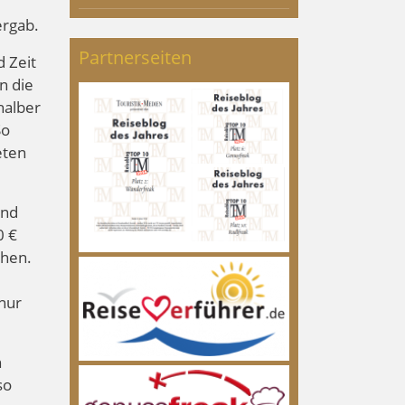
ergab.
Partnerseiten
 Zeit
n die
halber
So
eten
ind
0 €
ehen.
 nur
n
so