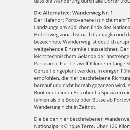
dass die Wanderung durch alle Dörfer tro
Die Alternative: Wanderweg Nr. 1
Der Hafenort Portovenere ist nicht mehr Tei
Landzunge am südlichen Ende des Nationa
Höhenweg zunächst nach Campiglia und da
bezeichnete Wanderweg ist deutlich anspru
weitgehende Einsamkeit auszeichnet. Der e
leicht technischem Gelände der anstrenge
Panorama. Für die zwölf Kilometer lange 
Gehzeit eingeplant werden. In einigen F
empfohlen, die hier beschriebene Richtung
bergauf und nicht bergab gegangen wird. 
Boot oder einem Bus über La Spezia errei
fahren als die Boote oder Busse ab Porto
Wanderung nicht in Zeitnot.
Die beiden hier beschriebenen Wanderwege 
Nationalpark Cinque Terre. Über 120 Kil