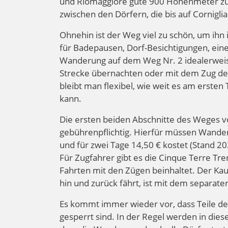
und Riomaggiore gute 900 Höhenmeter zus
zwischen den Dörfern, die bis auf Cornigli
Ohnehin ist der Weg viel zu schön, um ih
für Badepausen, Dorf-Besichtigungen, ein
Wanderung auf dem Weg Nr. 2 idealerweise
Strecke übernachten oder mit dem Zug den 
bleibt man flexibel, wie weit es am erste
kann.
Die ersten beiden Abschnitte des Weges v
gebührenpflichtig. Hierfür müssen Wandere
und für zwei Tage 14,50 € kostet (Stand 20
Für Zugfahrer gibt es die Cinque Terre 
Fahrten mit den Zügen beinhaltet. Der Kauf
hin und zurück fährt, ist mit dem separat
Es kommt immer wieder vor, dass Teile d
gesperrt sind. In der Regel werden in die