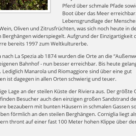
Pferd über schmale Pfade sowi
Boot über das Meer erreichbar
Lebensgrundlage der Mensche
ein, Oliven und Zitrusfrüchten, was sich noch heute in d
 Berghängen widerspiegelt. Aufgrund der Einzigartigkeit 
rre bereits 1997 zum Weltkulturerbe.
 nach La Spezia ab 1874 wurden die Orte an die “Außenwe
igenen Bahnhof - nun besser erreichbar. Bis heute gelan
 Lediglich Manarola und Riomaggiore sind über eine gut
n ist dagegen in allen Orten schwierig und teuer.
ge Lage an der steilen Küste der Riviera aus. Der größte O
 finden Besucher auch den einzigen großen Sandstrand de
ore bezaubern mit bunten Häusern in schmalen Gassen s
en förmlich an den steilen Berghängen. Corniglia liegt al
dern thront auf einer fast 100 Meter hohen Klippe über d