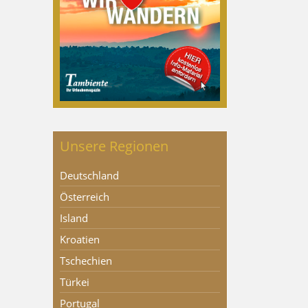
Unsere Regionen
Deutschland
Österreich
Island
Kroatien
Tschechien
Türkei
Portugal