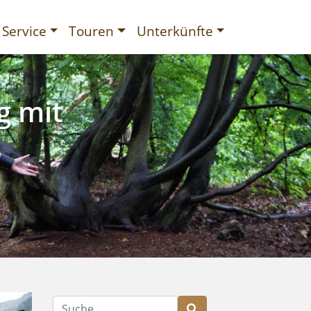
Service
Touren
Unterkünfte
g mit
gurien
Suche