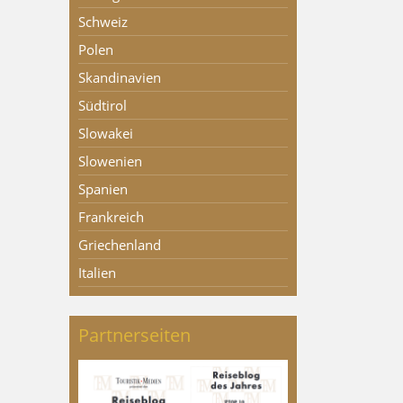
Schweiz
Polen
Skandinavien
Südtirol
Slowakei
Slowenien
Spanien
Frankreich
Griechenland
Italien
Partnerseiten