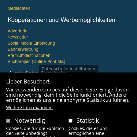
Mediadaten
Kooperationen und Werbemöglichkeiten
Advertorial
Newsletter
Social Media Einbindung
Bannerwerbung
Premiumdestinationen
Buchprojekt (Online-Print Mix)
Datenschutzeinstellungen
Zusätzliche Angebote
Lieber Besucher!
Imagefilme und mehr
Wir verwenden Cookies auf dieser Seite. Einige davon
360° x 360° Fotografie
sind notwendig, damit die Seite funktioniert. Andere
ermöglichen es uns eine anonyme Statistik zu führen.
Weitere Informationen
Notwendig
Statistik
Cookies, die für die Funktion
Cookies, die es uns
Copyright © 2021 wanderfreak.de. Alle Rechte vorbehalten.
der Seite unbedingt
ermöglichen eine