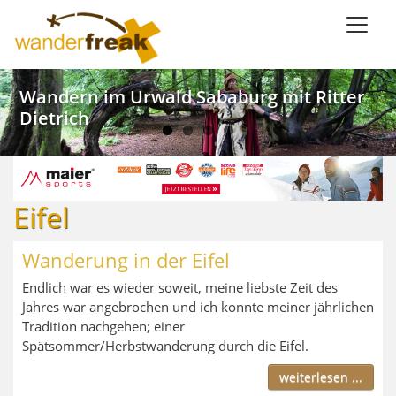
Direkt
zum
Inhalt
Weinwandern im Lieblichen Taubertal
Kanu SaarFari im Wiltinger Saarbogen
Wandern im Urwald Sababurg mit Ritter
Wandern mit Meerblick in Ligurien
Dietrich
Eifel
Wanderung in der Eifel
Endlich war es wieder soweit, meine liebste Zeit des
Jahres war angebrochen und ich konnte meiner jährlichen
Tradition nachgehen; einer
Spätsommer/Herbstwanderung durch die Eifel.
weiterlesen ...