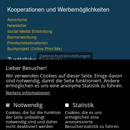
Kooperationen und Werbemöglichkeiten
Advertorial
Newsletter
Social Media Einbindung
Bannerwerbung
Premiumdestinationen
Buchprojekt (Online-Print Mix)
Datenschutzeinstellungen
Zusätzliche Angebote
Lieber Besucher!
Imagefilme und mehr
Wir verwenden Cookies auf dieser Seite. Einige davon
360° x 360° Fotografie
sind notwendig, damit die Seite funktioniert. Andere
ermöglichen es uns eine anonyme Statistik zu führen.
Weitere Informationen
Notwendig
Statistik
Cookies, die für die Funktion
Cookies, die es uns
Copyright © 2021 wanderfreak.de. Alle Rechte vorbehalten.
der Seite unbedingt
ermöglichen eine
notwendig sind und daher
anonymisierte
nicht deaktiviert werden
Besucherstatistik zu führen.