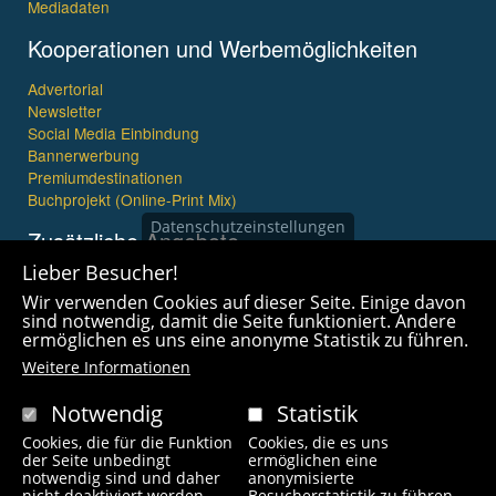
Mediadaten
Kooperationen und Werbemöglichkeiten
Advertorial
Newsletter
Social Media Einbindung
Bannerwerbung
Premiumdestinationen
Buchprojekt (Online-Print Mix)
Datenschutzeinstellungen
Zusätzliche Angebote
Lieber Besucher!
Imagefilme und mehr
Wir verwenden Cookies auf dieser Seite. Einige davon
360° x 360° Fotografie
sind notwendig, damit die Seite funktioniert. Andere
ermöglichen es uns eine anonyme Statistik zu führen.
Weitere Informationen
Notwendig
Statistik
Cookies, die für die Funktion
Cookies, die es uns
Copyright © 2021 wanderfreak.de. Alle Rechte vorbehalten.
der Seite unbedingt
ermöglichen eine
notwendig sind und daher
anonymisierte
nicht deaktiviert werden
Besucherstatistik zu führen.