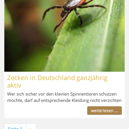
Zecken in Deutschland ganzjährig
aktiv
Wer sich sicher vor den kleinen Spinnentieren schützen
möchte, darf auf entsprechende Kleidung nicht verzichten
weiterlesen ...
Seitennummerierung