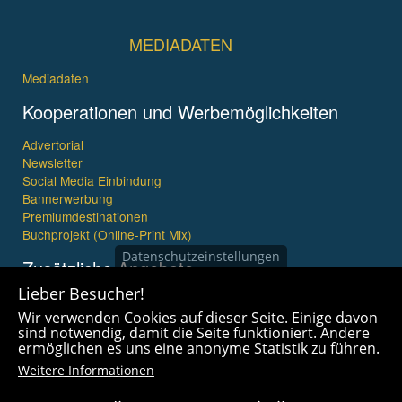
MEDIADATEN
Mediadaten
Kooperationen und Werbemöglichkeiten
Advertorial
Newsletter
Social Media Einbindung
Bannerwerbung
Premiumdestinationen
Buchprojekt (Online-Print Mix)
Datenschutzeinstellungen
Zusätzliche Angebote
Lieber Besucher!
Imagefilme und mehr
Wir verwenden Cookies auf dieser Seite. Einige davon
360° x 360° Fotografie
sind notwendig, damit die Seite funktioniert. Andere
ermöglichen es uns eine anonyme Statistik zu führen.
Weitere Informationen