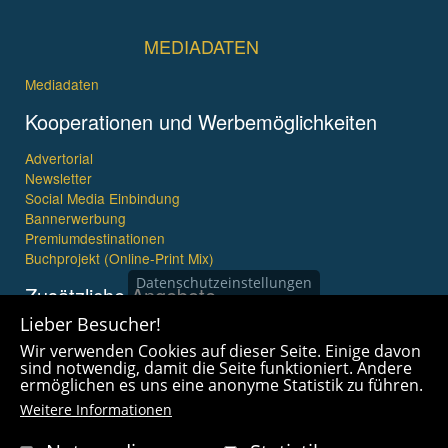
MEDIADATEN
Mediadaten
Kooperationen und Werbemöglichkeiten
Advertorial
Newsletter
Social Media Einbindung
Bannerwerbung
Premiumdestinationen
Buchprojekt (Online-Print Mix)
Datenschutzeinstellungen
Zusätzliche Angebote
Lieber Besucher!
Imagefilme und mehr
Wir verwenden Cookies auf dieser Seite. Einige davon
360° x 360° Fotografie
sind notwendig, damit die Seite funktioniert. Andere
ermöglichen es uns eine anonyme Statistik zu führen.
Weitere Informationen