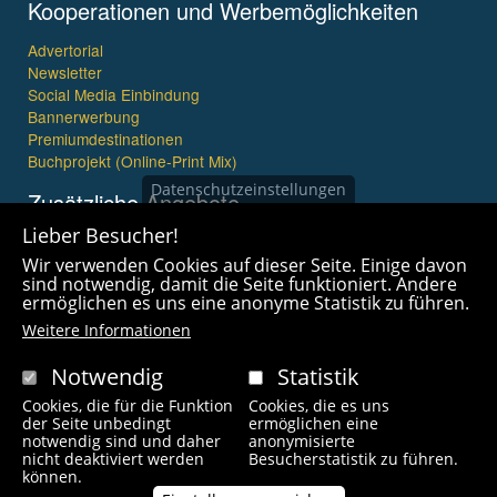
Kooperationen und Werbemöglichkeiten
Advertorial
Newsletter
Social Media Einbindung
Bannerwerbung
Premiumdestinationen
Buchprojekt (Online-Print Mix)
Datenschutzeinstellungen
Zusätzliche Angebote
Lieber Besucher!
Imagefilme und mehr
Wir verwenden Cookies auf dieser Seite. Einige davon
360° x 360° Fotografie
sind notwendig, damit die Seite funktioniert. Andere
ermöglichen es uns eine anonyme Statistik zu führen.
Weitere Informationen
Notwendig
Statistik
Cookies, die für die Funktion
Cookies, die es uns
Copyright © 2021 wanderfreak.de. Alle Rechte vorbehalten.
der Seite unbedingt
ermöglichen eine
notwendig sind und daher
anonymisierte
nicht deaktiviert werden
Besucherstatistik zu führen.
Fußzeilenmenü
können.
Kontakt
Impressum
Links
Unsere Autoren