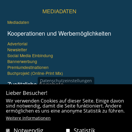
MEDIADATEN
Mediadaten
Kooperationen und Werbemöglichkeiten
Advertorial
Newsletter
Social Media Einbindung
Bannerwerbung
Premiumdestinationen
Buchprojekt (Online-Print Mix)
Datenschutzeinstellungen
Zusätzliche Angebote
Lieber Besucher!
Imagefilme und mehr
Wir verwenden Cookies auf dieser Seite. Einige davon
360° x 360° Fotografie
sind notwendig, damit die Seite funktioniert. Andere
ermöglichen es uns eine anonyme Statistik zu führen.
Weitere Informationen
Notwendig
Statistik