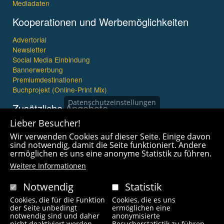
Mediadaten
Kooperationen und Werbemöglichkeiten
Advertorial
Newsletter
Social Media Einbindung
Bannerwerbung
Premiumdestinationen
Buchprojekt (Online-Print Mix)
Datenschutzeinstellungen
Zusätzliche Angebote
Lieber Besucher!
Imagefilme und mehr
Wir verwenden Cookies auf dieser Seite. Einige davon
360° x 360° Fotografie
sind notwendig, damit die Seite funktioniert. Andere
ermöglichen es uns eine anonyme Statistik zu führen.
Weitere Informationen
Notwendig
Statistik
Cookies, die für die Funktion
Cookies, die es uns
Copyright © 2021 wanderfreak.de. Alle Rechte vorbehalten.
der Seite unbedingt
ermöglichen eine
notwendig sind und daher
anonymisierte
nicht deaktiviert werden
Besucherstatistik zu führen.