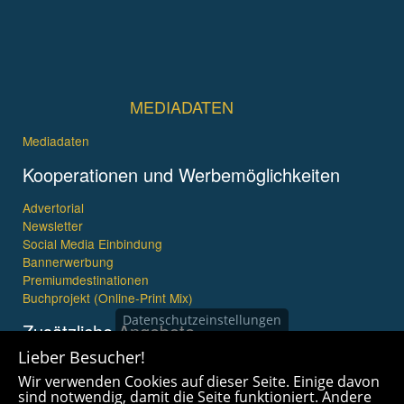
MEDIADATEN
Mediadaten
Kooperationen und Werbemöglichkeiten
Advertorial
Newsletter
Social Media Einbindung
Bannerwerbung
Premiumdestinationen
Buchprojekt (Online-Print Mix)
Datenschutzeinstellungen
Zusätzliche Angebote
Lieber Besucher!
Imagefilme und mehr
Wir verwenden Cookies auf dieser Seite. Einige davon
360° x 360° Fotografie
sind notwendig, damit die Seite funktioniert. Andere