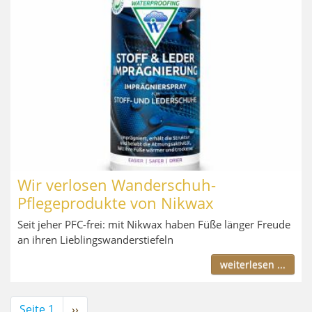
Wir verlosen Wanderschuh-
Pflegeprodukte von Nikwax
Seit jeher PFC-frei: mit Nikwax haben Füße länger Freude
an ihren Lieblingswanderstiefeln
weiterlesen ...
Seitennummerierung
Seite 1
Nächste
››