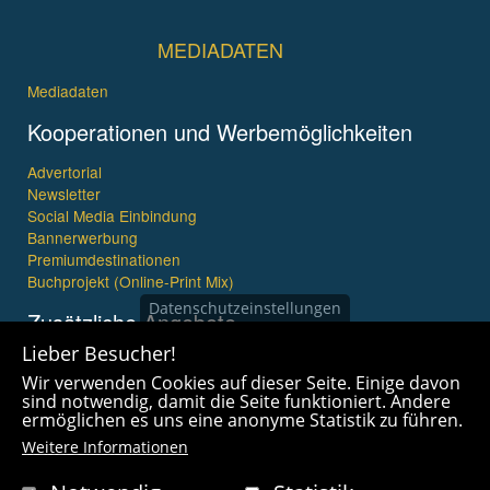
MEDIADATEN
Mediadaten
Kooperationen und Werbemöglichkeiten
Advertorial
Newsletter
Social Media Einbindung
Bannerwerbung
Premiumdestinationen
Buchprojekt (Online-Print Mix)
Datenschutzeinstellungen
Zusätzliche Angebote
Lieber Besucher!
Imagefilme und mehr
Wir verwenden Cookies auf dieser Seite. Einige davon
360° x 360° Fotografie
sind notwendig, damit die Seite funktioniert. Andere
ermöglichen es uns eine anonyme Statistik zu führen.
Weitere Informationen