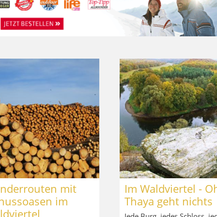
nderrouten mit
Im Waldviertel - O
nussoasen im
Thaya geht nichts
dviertel
Jede Burg, jedes Schloss, je