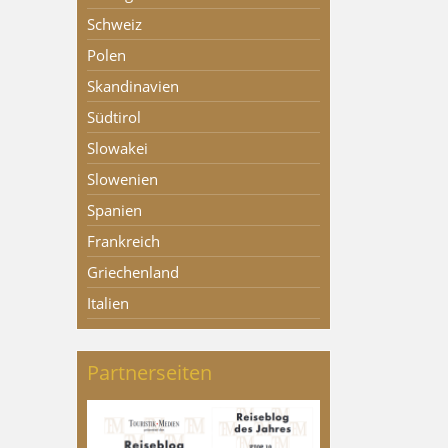
Schweiz
Polen
Skandinavien
Südtirol
Slowakei
Slowenien
Spanien
Frankreich
Griechenland
Italien
Partnerseiten