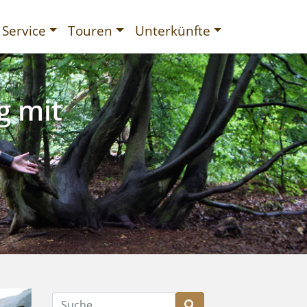
Service
Touren
Unterkünfte
g mit
gurien
Suche