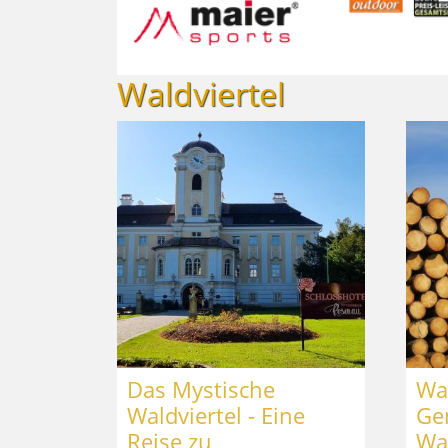
Waldviertel
Das Mystische
Wa
Waldviertel - Eine
Ge
Reise zu
Wal