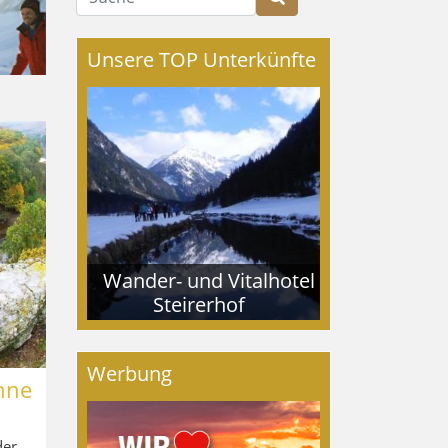
Unsere TOP Unterkünfte
Wander- und Vitalhotel
Steirerhof
Werbung
hne
der