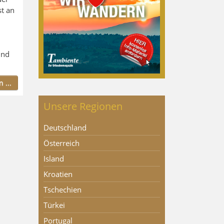
st an
und
 ...
Unsere Regionen
Deutschland
Österreich
Island
Kroatien
Tschechien
Türkei
Portugal