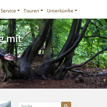
Service
Touren
Unterkünfte
g mit
gurien
Suche