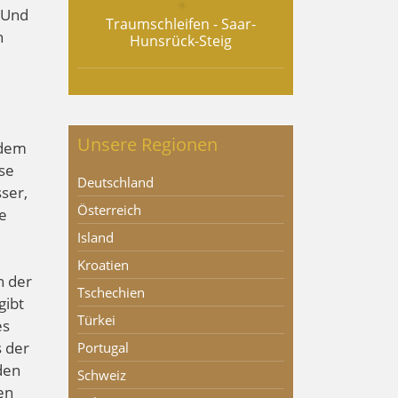
 Und
Traumschleifen - Saar-
n
Hunsrück-Steig
Unsere Regionen
 dem
ise
Deutschland
ser,
Österreich
ie
Island
Kroatien
n der
Tschechien
gibt
Türkei
es
 der
Portugal
den
Schweiz
en