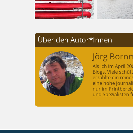
Über den Autor*Innen
Jörg Born
Als ich im April 
Blogs. Viele schü
erzählte ein rein
eine hohe journali
nur im Printberei
und Spezialisten f