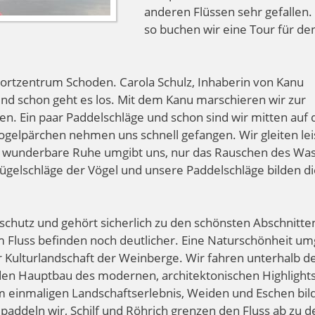
anderen Flüssen sehr gefallen.
so buchen wir eine Tour für de
ortzentrum Schoden. Carola Schulz, Inhaberin von Kanu
 und schon geht es los. Mit dem Kanu marschieren wir zur
gen. Ein paar Paddelschläge und schon sind wir mitten auf
vogelpärchen nehmen uns schnell gefangen. Wir gleiten le
e wunderbare Ruhe umgibt uns, nur das Rauschen des Was
lügelschläge der Vögel und unsere Paddelschläge bilden d
schutz und gehört sicherlich zu den schönsten Abschnitte
dem Fluss befinden noch deutlicher. Eine Naturschönheit um
r Kulturlandschaft der Weinberge. Wir fahren unterhalb d
en Hauptbau des modernen, architektonischen Highlights
im einmaligen Landschaftserlebnis, Weiden und Eschen bil
paddeln wir, Schilf und Röhrich grenzen den Fluss ab zu d