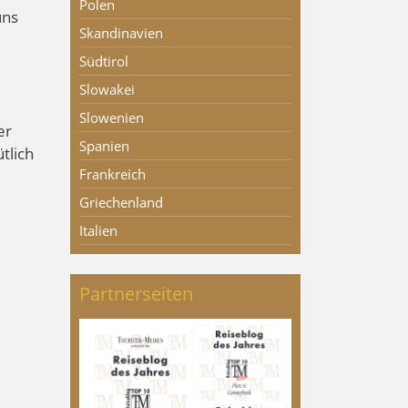
Polen
uns
Skandinavien
Südtirol
Slowakei
Slowenien
er
Spanien
tlich
Frankreich
Griechenland
Italien
Partnerseiten