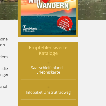
höne
rin
Empfehlenswerte
Kataloge
 dem
Saarschleifenland –
h die
Erlebniskarte
inger
e
anal
Infopaket Unstrutradweg