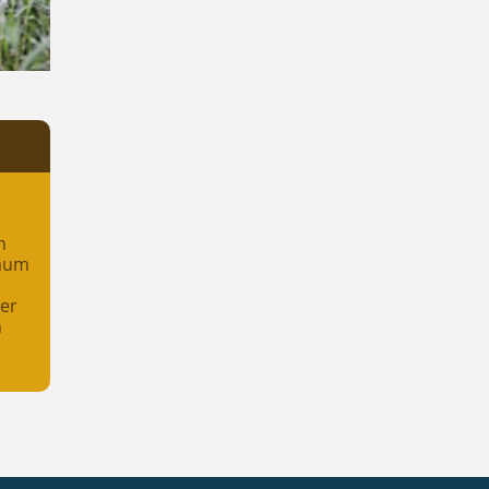
n
raum
her
n