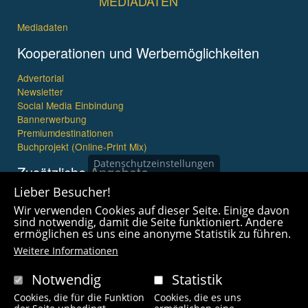
MEDIADATEN
Mediadaten
Kooperationen und Werbemöglichkeiten
Advertorial
Newsletter
Social Media Einbindung
Bannerwerbung
Premiumdestinationen
Buchprojekt (Online-Print Mix)
Datenschutzeinstellungen
Zusätzliche Angebote
Lieber Besucher!
Imagefilme und mehr
Wir verwenden Cookies auf dieser Seite. Einige davon
360° x 360° Fotografie
sind notwendig, damit die Seite funktioniert. Andere
ermöglichen es uns eine anonyme Statistik zu führen.
Weitere Informationen
Notwendig
Statistik
Cookies, die für die Funktion
Cookies, die es uns
Copyright © 2021 wanderfreak.de. Alle Rechte vorbehalten.