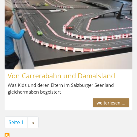
Von Carrerabahn und Damalsland
Was Kids und deren Eltern im Salzburger Seenland
gleichermaßen begeistert
weiterlesen ...
Seitennummerierung
Seite 1
Nächste
››
Seite