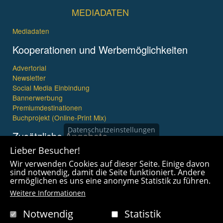
MEDIADATEN
Mediadaten
Kooperationen und Werbemöglichkeiten
Advertorial
Newsletter
Social Media Einbindung
Bannerwerbung
Premiumdestinationen
Buchprojekt (Online-Print Mix)
Datenschutzeinstellungen
Zusätzliche Angebote
Lieber Besucher!
Imagefilme und mehr
Wir verwenden Cookies auf dieser Seite. Einige davon
360° x 360° Fotografie
sind notwendig, damit die Seite funktioniert. Andere
ermöglichen es uns eine anonyme Statistik zu führen.
Weitere Informationen
Notwendig
Statistik