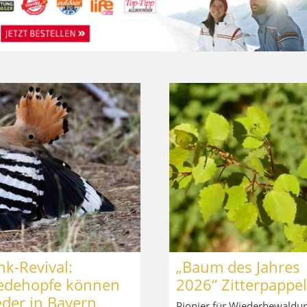
k-Revival:
„Baum des Jahres
edehopfe können
2026“ Zitterpappel
eder in Bayern
Pionier für Wiederbewaldun