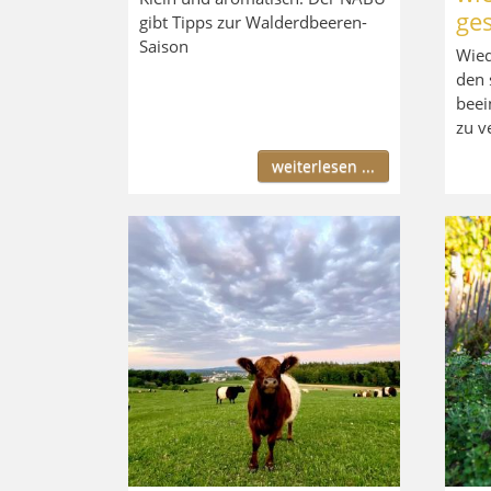
ge
gibt Tipps zur Walderdbeeren-
Saison
Wied
den 
beei
zu v
weiterlesen ...