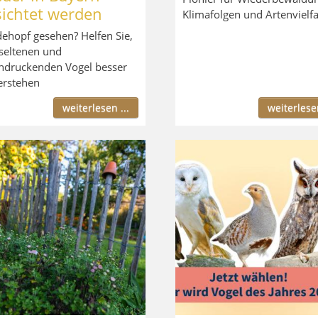
sichtet werden
Klimafolgen und Artenvielfa
ehopf gesehen? Helfen Sie,
seltenen und
ndruckenden Vogel besser
erstehen
weiterlesen ...
weiterlesen