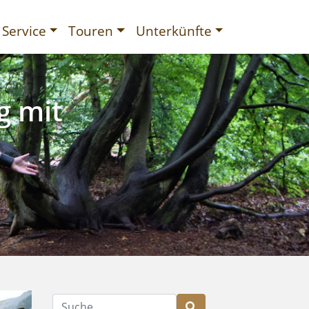
Service
Touren
Unterkünfte
g mit
gurien
Suche