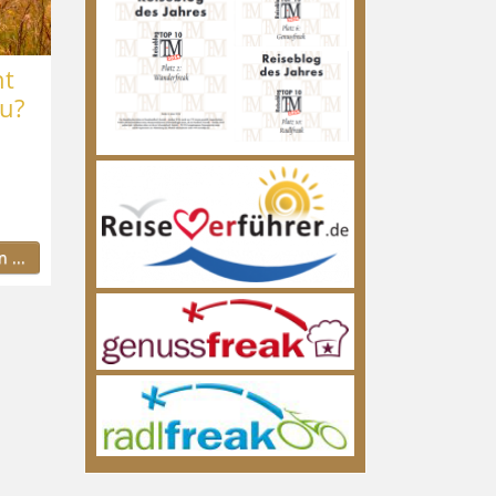
ht
zu?
 ...