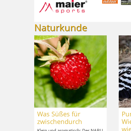
Naturkunde
Was Süßes für
Pun
zwischendurch
Wi
wi
Klein und aromatisch: Der NABU