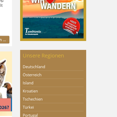
lt
 ...
Unsere Regionen
Deutschland
Österreich
Island
Kroatien
Tschechien
Türkei
Portugal