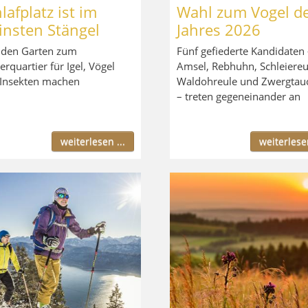
lafplatz ist im
Wahl zum Vogel d
insten Stängel
Jahres 2026
t den Garten zum
Fünf gefiederte Kandidaten 
erquartier für Igel, Vögel
Amsel, Rebhuhn, Schleiereu
Insekten machen
Waldohreule und Zwergtau
– treten gegeneinander an
weiterlesen ...
weiterlesen