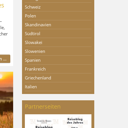
es
Schweiz
Polen
–
Skandinavien
le,
Südtirol
cher
Slowakei
Slowenien
 ...
Spanien
Frankreich
Griechenland
Italien
Partnerseiten