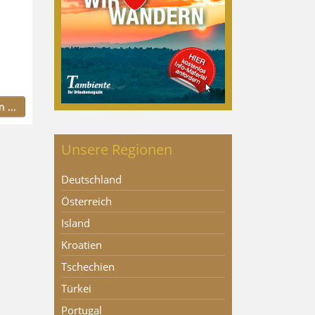
 ...
Unsere Regionen
Deutschland
Österreich
Island
Kroatien
Tschechien
Türkei
Portugal