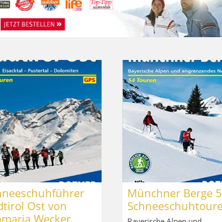
hneeschuhführer
Münchner Berge 
tirol Ost von
Schneeschuhtour
amaria Wecker
Bayerische Alpen und