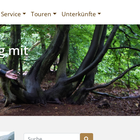
Service
Touren
Unterkünfte
g mit
gurien
Suche