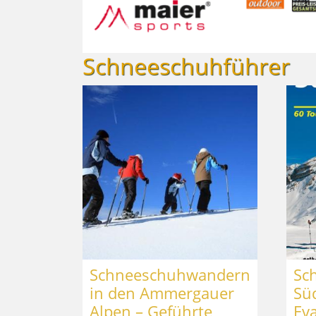
Schneeschuhführer
Schneeschuhwandern
Sc
in den Ammergauer
Süd
Alpen – Geführte
Ev