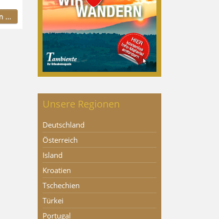
 ...
Unsere Regionen
Deutschland
Österreich
Island
Kroatien
Tschechien
Türkei
Portugal