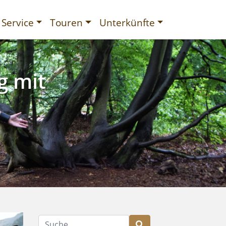
Service
Touren
Unterkünfte
g mit
gurien
Suche