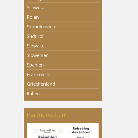
Schweiz
Polen
Skandinavien
Südtirol
Slowakei
Slowenien
Spanien
Frankreich
Griechenland
Italien
Partnerseiten