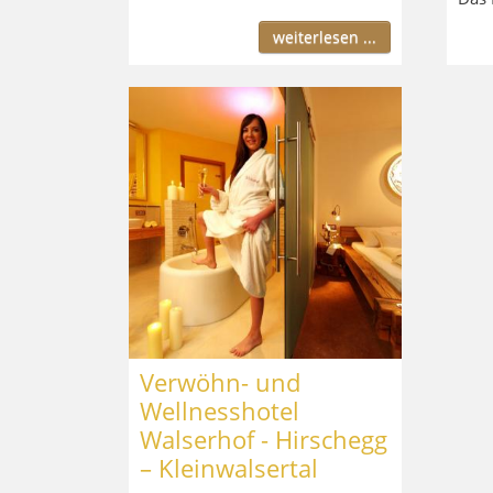
weiterlesen ...
Verwöhn- und
Wellnesshotel
Walserhof - Hirschegg
– Kleinwalsertal