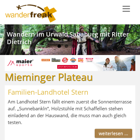
Direkt
zum
Inhalt
Weinwandern im Lieblichen Taubertal
Kanu SaarFari im Wiltinger Saarbogen
Wandern im Urwald Sababurg mit Ritter
Wandern mit Meerblick in Ligurien
Dietrich
Mieminger Plateau
Familien-Landhotel Stern
Am Landhotel Stern fällt einem zuerst die Sonnenterrasse
auf. „Sunnebankln“, Holzstühle mit Schaffellen stehen
einladend an der Hauswand, die muss man auch gleich
testen.
weiterlesen ...