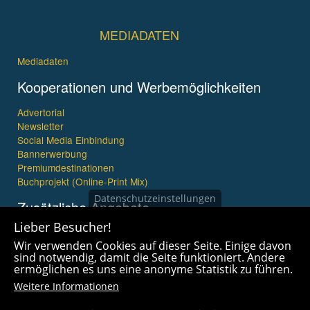
MEDIADATEN
Mediadaten
Kooperationen und Werbemöglichkeiten
Advertorial
Newsletter
Social Media Einbindung
Bannerwerbung
Premiumdestinationen
Buchprojekt (Online-Print Mix)
Datenschutzeinstellungen
Zusätzliche Angebote
Lieber Besucher!
Imagefilme und mehr
Wir verwenden Cookies auf dieser Seite. Einige davon
360° x 360° Fotografie
sind notwendig, damit die Seite funktioniert. Andere
ermöglichen es uns eine anonyme Statistik zu führen.
Weitere Informationen