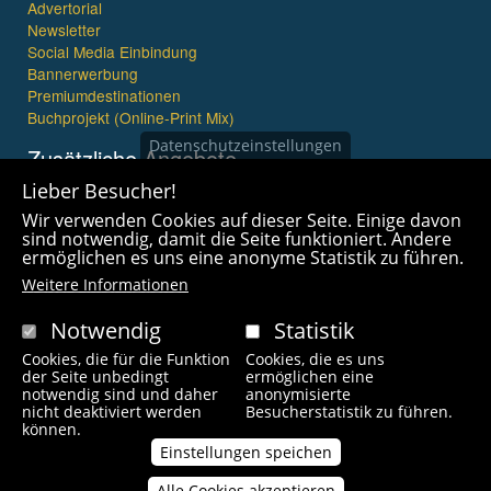
Advertorial
Newsletter
Social Media Einbindung
Bannerwerbung
Premiumdestinationen
Buchprojekt (Online-Print Mix)
Datenschutzeinstellungen
Zusätzliche Angebote
Lieber Besucher!
Imagefilme und mehr
Wir verwenden Cookies auf dieser Seite. Einige davon
360° x 360° Fotografie
sind notwendig, damit die Seite funktioniert. Andere
ermöglichen es uns eine anonyme Statistik zu führen.
Weitere Informationen
Notwendig
Statistik
Cookies, die für die Funktion
Cookies, die es uns
Copyright © 2021 wanderfreak.de. Alle Rechte vorbehalten.
der Seite unbedingt
ermöglichen eine
notwendig sind und daher
anonymisierte
nicht deaktiviert werden
Besucherstatistik zu führen.
Fußzeilenmenü
können.
Kontakt
Impressum
Links
Unsere Autoren
Einstellungen speichen
Alle Cookies akzeptieren
Zustimmung