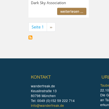
Dark Sky Association
weiterlesen ...
Seitennummerierung
Seite 1
Nächste
››
Seite
KONTAKT
UR
Taube
wanderfreak.de
22.10
Keuslinstraße 13
Die G
80798 München
an Ta
Tel: 0049 (0)152 59 222 714
erku
info@wanderfreak.de