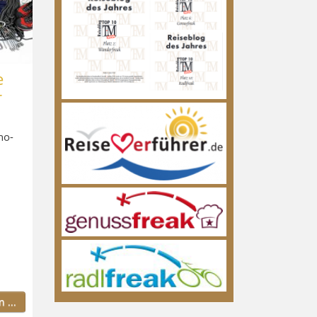
e
r
no-
 ...