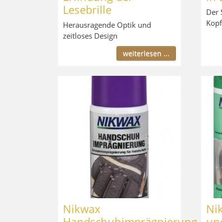
Lesebrille
Der 
Kop
Herausragende Optik und
zeitloses Design
weiterlesen ...
Nikwax
Ni
Handschuhimprägnierung
und