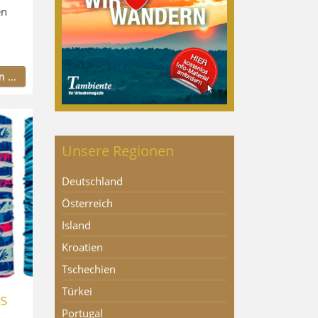
en
 ...
Unsere Regionen
Deutschland
Österreich
Island
Kroatien
Tschechien
Türkei
as
Portugal