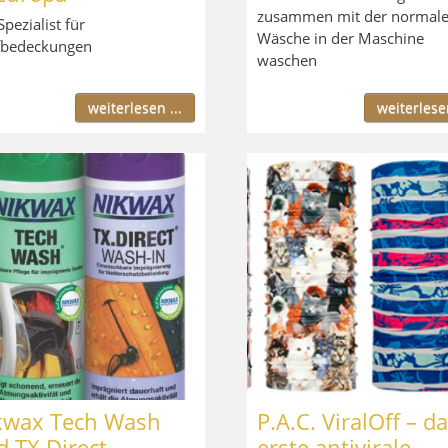
zusammen mit der normal
Spezialist für
Wäsche in der Maschine
fbedeckungen
waschen
weiterlesen ...
weiterlesen
kwax Tech Wash
P.A.C. ViralOff – d
 TX.Direct
erste antivirale