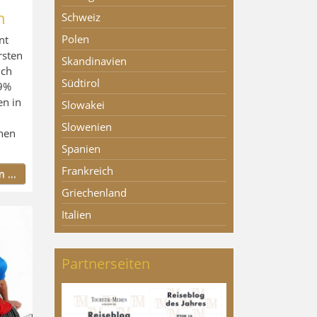
h
Schweiz
Polen
nt
rsten
Skandinavien
uch
Südtirol
99%
en in
Slowakei
Slowenien
chen
Spanien
Frankreich
 ...
Griechenland
Italien
Partnerseiten