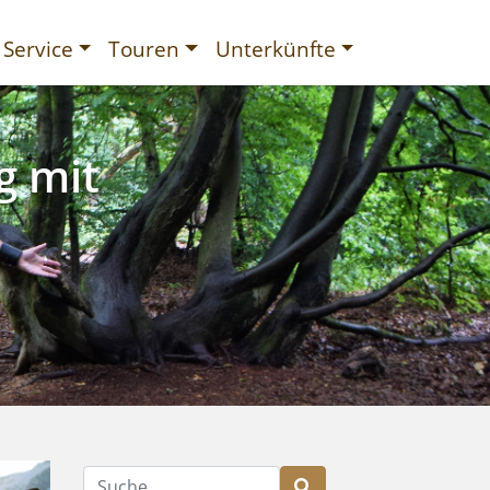
Service
Touren
Unterkünfte
g mit
gurien
Suche