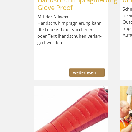
Glove Proof
Schm
beei
Mit der Nikwax
Outd
Handschuhimprägnierung kann
Impr
die Lebensdauer von Leder-
Atmu
oder Textilhandschuhen verlän­
gert werden
weiterlesen ...