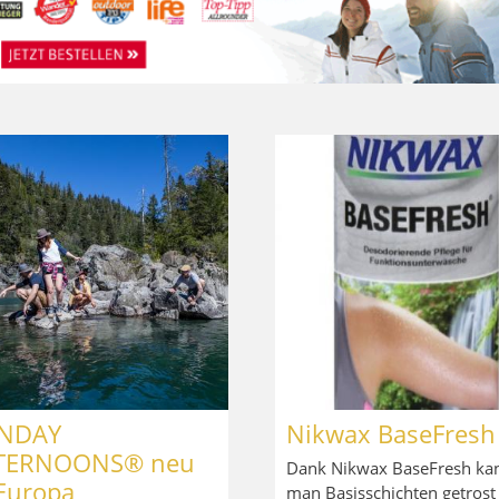
NDAY
Nikwax BaseFresh
TERNOONS® neu
Dank Nikwax BaseFresh ka
 Europa
man Basisschichten getrost