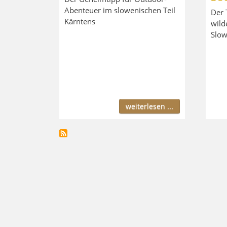
Abenteuer im slowenischen Teil
Der 
Kärntens
wild
Slow
weiterlesen ...