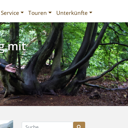
Service
Touren
Unterkünfte
g mit
gurien
Suche