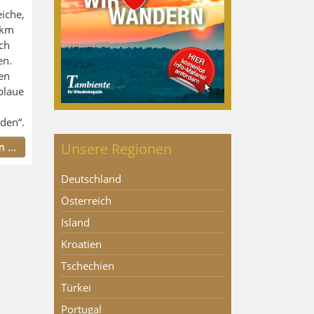
iche,
 km
ch
en.
en
blaue
den“.
Unsere Regionen
 ...
Deutschland
Österreich
Island
Kroatien
Tschechien
Türkei
Portugal