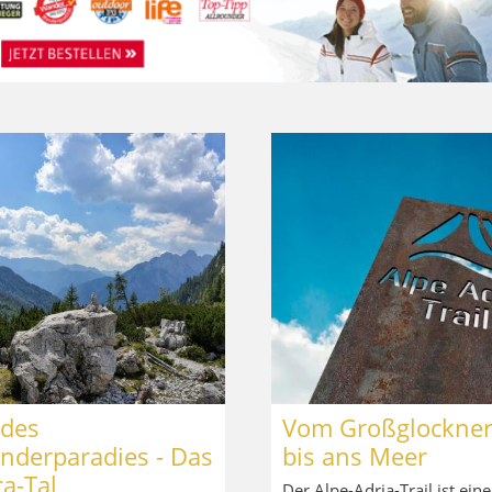
ldes
Vom Großglockne
nderparadies - Das
bis ans Meer
a-Tal
Der Alpe-Adria-Trail ist eine