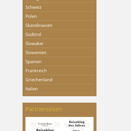
Schweiz
Polen
Skandinavien
Südtirol
Slowakei
Slowenien
Spanien
Frankreich
Griechenland
Italien
Partnerseiten