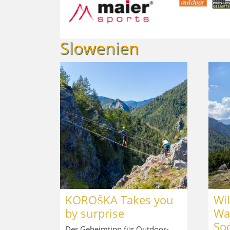
Slowenien
KOROŠKA Takes you
Wi
by surprise
Wa
Soc
Der Geheimtipp für Outdoor-