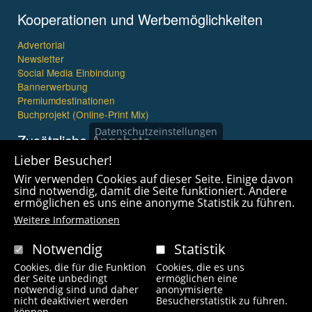
Kooperationen und Werbemöglichkeiten
Advertorial
Newsletter
Social Media Einbindung
Bannerwerbung
Premiumdestinationen
Buchprojekt (Online-Print Mix)
Datenschutzeinstellungen
Zusätzliche Angebote
Lieber Besucher!
Imagefilme und mehr
Wir verwenden Cookies auf dieser Seite. Einige davon
360° x 360° Fotografie
sind notwendig, damit die Seite funktioniert. Andere
ermöglichen es uns eine anonyme Statistik zu führen.
Weitere Informationen
Notwendig
Statistik
Cookies, die für die Funktion
Cookies, die es uns
Copyright © 2021 wanderfreak.de. Alle Rechte vorbehalten.
der Seite unbedingt
ermöglichen eine
notwendig sind und daher
anonymisierte
nicht deaktiviert werden
Besucherstatistik zu führen.
können.