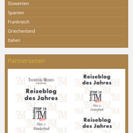
Slowenien
Spanien
Frankreich
Griechenland
Italien
Partnerseiten