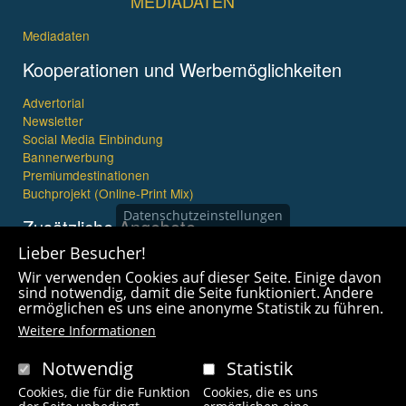
MEDIADATEN
Mediadaten
Kooperationen und Werbemöglichkeiten
Advertorial
Newsletter
Social Media Einbindung
Bannerwerbung
Premiumdestinationen
Buchprojekt (Online-Print Mix)
Datenschutzeinstellungen
Zusätzliche Angebote
Lieber Besucher!
Imagefilme und mehr
Wir verwenden Cookies auf dieser Seite. Einige davon
360° x 360° Fotografie
sind notwendig, damit die Seite funktioniert. Andere
ermöglichen es uns eine anonyme Statistik zu führen.
Weitere Informationen
Notwendig
Statistik
Cookies, die für die Funktion
Cookies, die es uns
Copyright © 2021 wanderfreak.de. Alle Rechte vorbehalten.