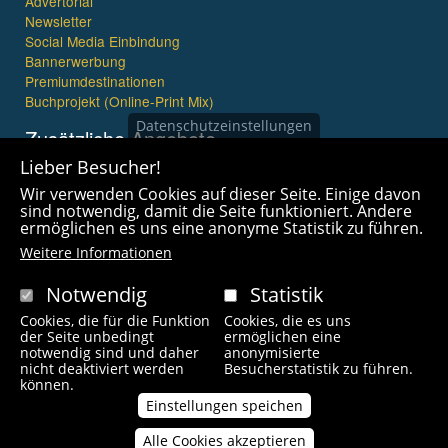
Advertorial
Newsletter
Social Media Einbindung
Bannerwerbung
Premiumdestinationen
Buchprojekt (Online-Print Mix)
Datenschutzeinstellungen
Zusätzliche Angebote
Lieber Besucher!
Imagefilme und mehr
Wir verwenden Cookies auf dieser Seite. Einige davon
360° x 360° Fotografie
sind notwendig, damit die Seite funktioniert. Andere
ermöglichen es uns eine anonyme Statistik zu führen.
Weitere Informationen
Notwendig
Statistik
Cookies, die für die Funktion
Cookies, die es uns
Copyright © 2021 wanderfreak.de. Alle Rechte vorbehalten.
der Seite unbedingt
ermöglichen eine
notwendig sind und daher
anonymisierte
nicht deaktiviert werden
Besucherstatistik zu führen.
Fußzeilenmenü
können.
Kontakt
Impressum
Links
Unsere Autoren
Einstellungen speichen
Alle Cookies akzeptieren
Zustimmung