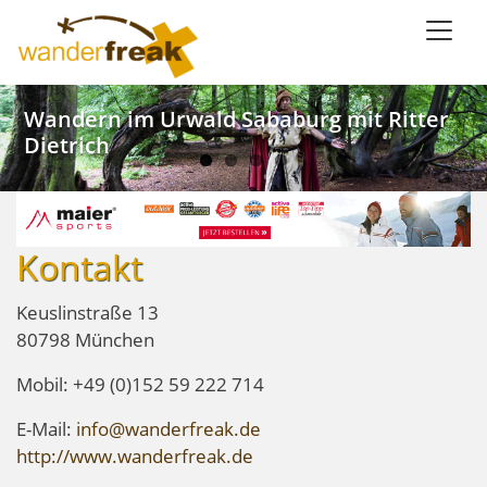
Direkt
zum
Inhalt
Weinwandern im Lieblichen Taubertal
Kanu SaarFari im Wiltinger Saarbogen
Wandern im Urwald Sababurg mit Ritter
Wandern mit Meerblick in Ligurien
Dietrich
Kontakt
Keuslinstraße 13
80798 München
Mobil: +49 (0)152 59 222 714
E-Mail:
info@wanderfreak.de
http://www.wanderfreak.de