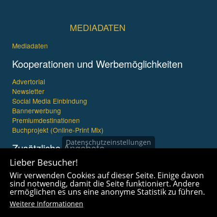
MEDIADATEN
Mediadaten
Kooperationen und Werbemöglichkeiten
Advertorial
Newsletter
Social Media Einbindung
Bannerwerbung
Premiumdestinationen
Buchprojekt (Online-Print Mix)
Datenschutzeinstellungen
Zusätzliche Angebote
Lieber Besucher!
Imagefilme und mehr
Wir verwenden Cookies auf dieser Seite. Einige davon
360° x 360° Fotografie
sind notwendig, damit die Seite funktioniert. Andere
ermöglichen es uns eine anonyme Statistik zu führen.
Weitere Informationen