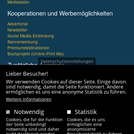
Mediadaten
Kooperationen und Werbemöglichkeiten
Advertorial
Newsletter
Social Media Einbindung
Bannerwerbung
Premiumdestinationen
Buchprojekt (Online-Print Mix)
Datenschutzeinstellungen
Zusätzliche Angebote
Lieber Besucher!
Imagefilme und mehr
Wir verwenden Cookies auf dieser Seite. Einige davon
360° x 360° Fotografie
sind notwendig, damit die Seite funktioniert. Andere
ermöglichen es uns eine anonyme Statistik zu führen.
Weitere Informationen
Notwendig
Statistik
Cookies, die für die Funktion
Cookies, die es uns
Copyright © 2021 wanderfreak.de. Alle Rechte vorbehalten.
der Seite unbedingt
ermöglichen eine
notwendig sind und daher
anonymisierte
nicht deaktiviert werden
Besucherstatistik zu führen.