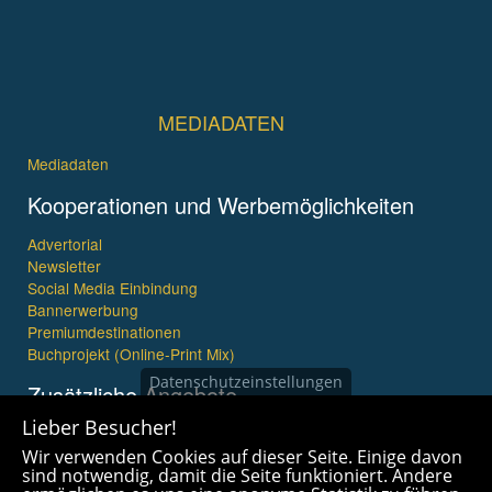
MEDIADATEN
Mediadaten
Kooperationen und Werbemöglichkeiten
Advertorial
Newsletter
Social Media Einbindung
Bannerwerbung
Premiumdestinationen
Buchprojekt (Online-Print Mix)
Datenschutzeinstellungen
Zusätzliche Angebote
Lieber Besucher!
Imagefilme und mehr
Wir verwenden Cookies auf dieser Seite. Einige davon
360° x 360° Fotografie
sind notwendig, damit die Seite funktioniert. Andere