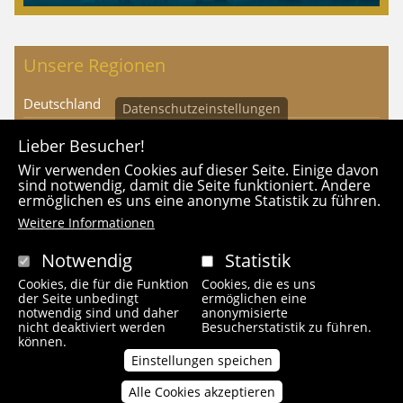
Unsere Regionen
Deutschland
Datenschutzeinstellungen
Österreich
Lieber Besucher!
Island
Wir verwenden Cookies auf dieser Seite. Einige davon
sind notwendig, damit die Seite funktioniert. Andere
Kroatien
ermöglichen es uns eine anonyme Statistik zu führen.
Tschechien
Weitere Informationen
Türkei
Notwendig
Statistik
Portugal
Cookies, die für die Funktion
Cookies, die es uns
der Seite unbedingt
ermöglichen eine
Schweiz
notwendig sind und daher
anonymisierte
Polen
nicht deaktiviert werden
Besucherstatistik zu führen.
können.
Skandinavien
Einstellungen speichen
Südtirol
Alle Cookies akzeptieren
Zustimmung