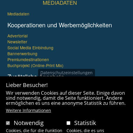
MEDIADATEN
Mediadaten
Kooperationen und Werbemöglichkeiten
Advertorial
Newsletter
Social Media Einbindung
Bannerwerbung
Premiumdestinationen
Buchprojekt (Online-Print Mix)
Datenschutzeinstellungen
Zusätzliche Angebote
Lieber Besucher!
Imagefilme und mehr
Wir verwenden Cookies auf dieser Seite. Einige davon
360° x 360° Fotografie
sind notwendig, damit die Seite funktioniert. Andere
ermöglichen es uns eine anonyme Statistik zu führen.
Weitere Informationen
Notwendig
Statistik
Cookies, die für die Funktion
Cookies, die es uns
Copyright © 2021 wanderfreak.de. Alle Rechte vorbehalten.