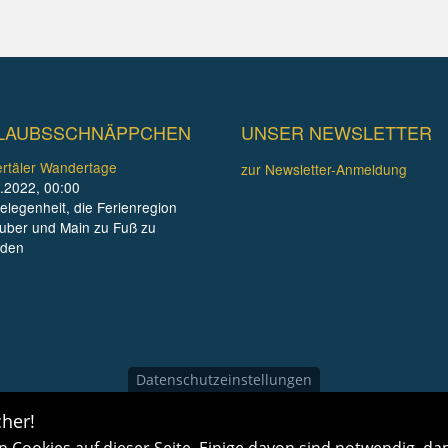
LAUBSSCHNÄPPCHEN
UNSER NEWSLETTER
rtäler Wandertage
zur Newsletter-Anmeldung
.2022, 00:00
elegenheit, die Ferienregion
uber und Main zu Fuß zu
nden
Datenschutzeinstellungen
her!