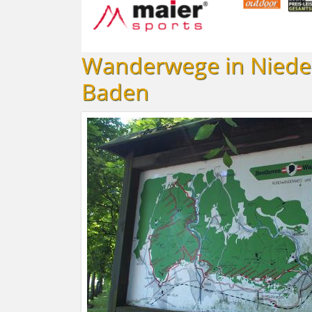
Wanderwege in Nieder
Baden