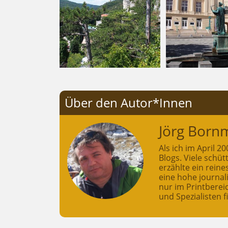
Über den Autor*Innen
Jörg Born
Als ich im April 
Blogs. Viele schü
erzählte ein rein
eine hohe journali
nur im Printberei
und Spezialisten f