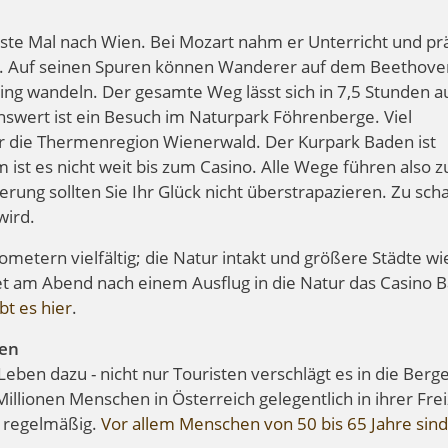
rste Mal nach Wien. Bei Mozart nahm er Unterricht und pr
er. Auf seinen Spuren können Wanderer auf dem Beethove
g wandeln. Der gesamte Weg lässt sich in 7,5 Stunden a
swert ist ein Besuch im Naturpark Föhrenberge. Viel
 die Thermenregion Wienerwald. Der Kurpark Baden ist
m ist es nicht weit bis zum Casino. Alle Wege führen also 
rung sollten Sie Ihr Glück nicht überstrapazieren. Zu sch
wird.
metern vielfältig; die Natur intakt und größere Städte wi
tet am Abend nach einem Ausflug in die Natur das Casino 
bt es hier
.
ten
en dazu - nicht nur Touristen verschlägt es in die Berg
illionen Menschen in Österreich gelegentlich in ihrer Frei
n regelmäßig.
Vor allem Menschen von 50 bis 65 Jahre sind