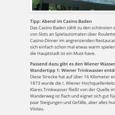
Tipp: Abend im Casino Baden
Das Casino Baden zählt zu den schönsten in
von Slots an Spielautomaten über Roulette
Casino-Dinner im angrenzenden Restaurant
sich einfach schon mal etwas warm spielen.
die Hauptstadt ist ein Must-have.
Passend dazu gibt es den Wiener Wasse
Wandertipp 1: Wiener Trinkwasser ent
Diese Strecke hat auf über 16 Kilometer ei
1873 wurde die I. Wiener Hochquellenleit
Klares Trinkwasser fließt von der Quelle 
Wanderweg ist flach und eignet sich gut fü
paar Steigungen und Gefälle, aber alles h
Vöslau.