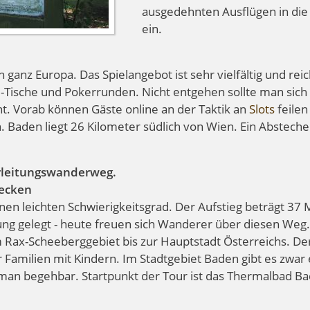
ausgedehnten Ausflügen in die
ein.
 ganz Europa. Das Spielangebot ist sehr vielfältig und reic
-Tische und Pokerrunden. Nicht entgehen sollte man sich 
. Vorab können Gäste online an der Taktik an
Slots
feilen
 Baden liegt 26 Kilometer südlich von Wien. Ein Absteche
rleitungswanderweg.
decken
nen leichten Schwierigkeitsgrad. Der Aufstieg beträgt 37 
ung gelegt - heute freuen sich Wanderer über diesen Weg.
im Rax-Scheeberggebiet bis zur Hauptstadt Österreichs. De
r Familien mit Kindern. Im Stadtgebiet Baden gibt es zwar 
uman begehbar. Startpunkt der Tour ist das Thermalbad Ba