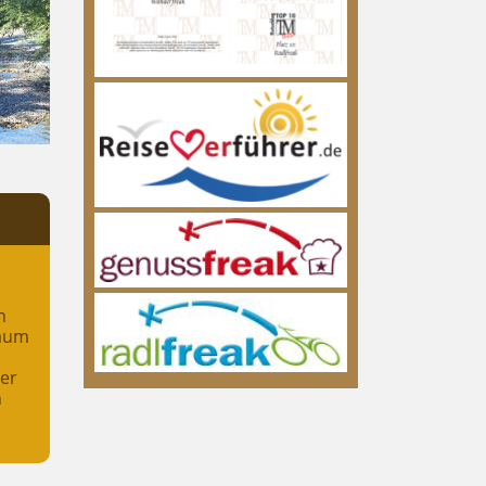
n
raum
her
n