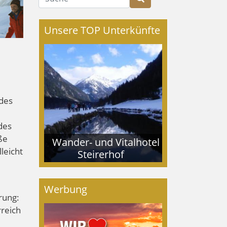
Unsere TOP Unterkünfte
des
des
ße
Wander- und Vitalhotel
leicht
Steirerhof
Werbung
rung:
rreich