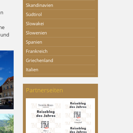
Skandinavien
en
Südtirol
Slowakei
ine
Slowenien
 und
Spanien
Frankreich
Griechenland
Italien
Partnerseiten