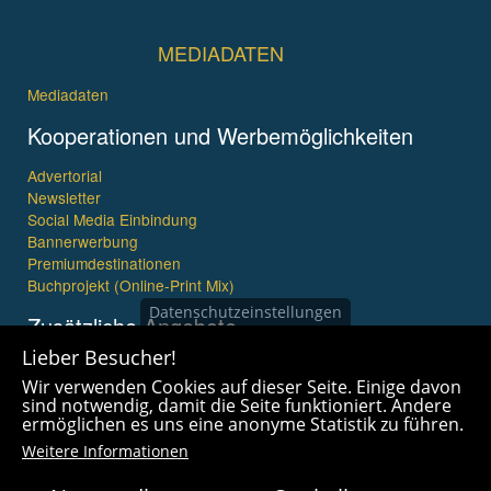
MEDIADATEN
Mediadaten
Kooperationen und Werbemöglichkeiten
Advertorial
Newsletter
Social Media Einbindung
Bannerwerbung
Premiumdestinationen
Buchprojekt (Online-Print Mix)
Datenschutzeinstellungen
Zusätzliche Angebote
Lieber Besucher!
Imagefilme und mehr
Wir verwenden Cookies auf dieser Seite. Einige davon
360° x 360° Fotografie
sind notwendig, damit die Seite funktioniert. Andere
ermöglichen es uns eine anonyme Statistik zu führen.
Weitere Informationen