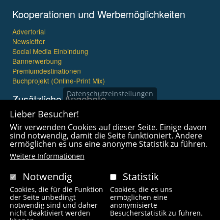
Kooperationen und Werbemöglichkeiten
Advertorial
Newsletter
Social Media Einbindung
Bannerwerbung
Premiumdestinationen
Buchprojekt (Online-Print Mix)
Datenschutzeinstellungen
Zusätzliche Angebote
Lieber Besucher!
Imagefilme und mehr
Wir verwenden Cookies auf dieser Seite. Einige davon
360° x 360° Fotografie
sind notwendig, damit die Seite funktioniert. Andere
ermöglichen es uns eine anonyme Statistik zu führen.
Weitere Informationen
Notwendig
Statistik
Cookies, die für die Funktion
Cookies, die es uns
Copyright © 2021 wanderfreak.de. Alle Rechte vorbehalten.
der Seite unbedingt
ermöglichen eine
notwendig sind und daher
anonymisierte
nicht deaktiviert werden
Besucherstatistik zu führen.