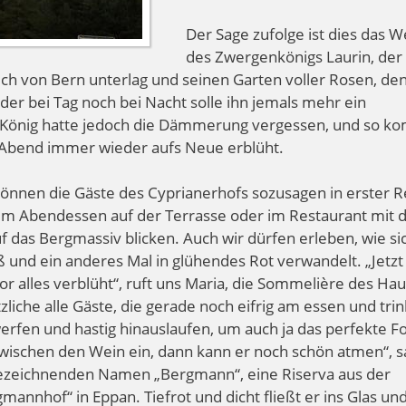
Der Sage zufolge ist dies das W
des Zwergenkönigs Laurin, der 
h von Bern unterlag und seinen Garten voller Rosen, de
er bei Tag noch bei Nacht solle ihn jemals mehr ein
önig hatte jedoch die Dämmerung vergessen, und so k
Abend immer wieder aufs Neue erblüht.
önnen die Gäste des Cyprianerhofs sozusagen in erster R
im Abendessen auf der Terrasse oder im Restaurant mit 
f das Bergmassiv blicken. Auch wir dürfen erleben, wie si
 und ein anderes Mal in glühendes Rot verwandelt. „Jetzt 
or alles verblüht“, ruft uns Maria, die Sommelière des Ha
tzliche alle Gäste, die gerade noch eifrig am essen und tri
werfen und hastig hinauslaufen, um auch ja das perfekte F
zwischen den Wein ein, dann kann er noch schön atmen“, s
 bezeichnenden Namen „Bergmann“, eine Riserva aus der
nnhof“ in Eppan. Tiefrot und dicht fließt er ins Glas un