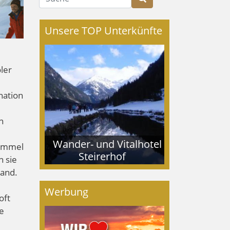
Unsere TOP Unterkünfte
ler
nation
n
Wander- und Vitalhotel
Himmel
Steirerhof
 sie
Wand.
Werbung
oft
e