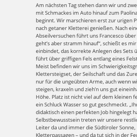
Am nächsten Tag stehen dann wir und zwei
mit Schmackes im Auto hinauf zum Paolina
beginnt. Wir marschieren erst zur urigen 
nach getaner Kletterei genießen. Nach ein
Abseilversuchen führt uns Francesco über 
geht’s aber stramm hinauf“, schießt es mi
einbindet, das korrekte Anlegen des Sets üb
führt über griffigen Fels entlang eines F
Meist befinden wir uns im Schwierigkeitsg
Klettersteigset, der Seilschaft und das Zur
nur für die ungeübten Arme, auch wenn wi
steigen, kraxeln und zieh’n uns gut einein
Höhe. Platz ist nicht viel auf dem kleinen f
ein Schluck Wasser so gut geschmeckt. „Ihr
didaktisch einen perfekten Job hingelegt h
Selbstbewusstsein treten wir unsere restli
Leiter da und immer die Südtiroler Sonne
Kletterpassagen – und da tut sich in der F