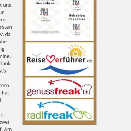
t uns
ur
erst
ersten
w, da
uhe
ig
mine.
 dank
t’s
tern
n hat
d
ne
zwei
uf. Am