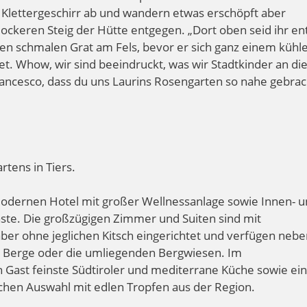
r Klettergeschirr ab und wandern etwas erschöpft aber
lockeren Steig der Hütte entgegen. „Dort oben seid ihr en
den schmalen Grat am Fels, bevor er sich ganz einem kühl
t. Whow, wir sind beeindruckt, was wir Stadtkinder an d
rancesco, dass du uns Laurins Rosengarten so nahe gebrac
tens in Tiers.
odernen Hotel mit großer Wellnessanlage sowie Innen- 
ste. Die großzügigen Zimmer und Suiten sind mit
aber ohne jeglichen Kitsch eingerichtet und verfügen neb
ie Berge oder die umliegenden Bergwiesen. Im
n Gast feinste Südtiroler und mediterrane Küche sowie ei
chen Auswahl mit edlen Tropfen aus der Region.