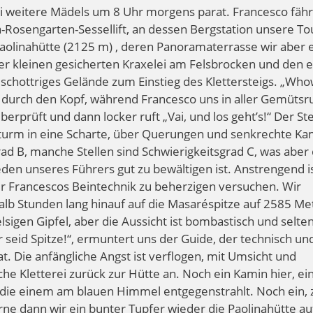
 weitere Mädels um 8 Uhr morgens parat. Francesco fähr
-Rosengarten-Sessellift, an dessen Bergstation unsere To
Paolinahütte (2125 m) , deren Panoramaterrasse wir aber 
er kleinen gesicherten Kraxelei am Felsbrocken und den 
schottriges Gelände zum Einstieg des Klettersteigs. „Who
r durch den Kopf, während Francesco uns in aller Gemütsr
erprüft und dann locker ruft „Vai, und los geht’s!“ Der Ste
elsturm in eine Scharte, über Querungen und senkrechte Ka
rad B, manche Stellen sind Schwierigkeitsgrad C, was aber
eden unseres Führers gut zu bewältigen ist. Anstrengend is
r Francescos Beintechnik zu beherzigen versuchen. Wir
halb Stunden lang hinauf auf die Masaréspitze auf 2585 Me
elsigen Gipfel, aber die Aussicht ist bombastisch und selte
 seid Spitze!“, ermuntert uns der Guide, der technisch un
at. Die anfängliche Angst ist verflogen, mit Umsicht und
che Kletterei zurück zur Hütte an. Noch ein Kamin hier, ei
, die einem am blauen Himmel entgegenstrahlt. Noch ein, 
erne dann wir ein bunter Tupfer wieder die Paolinahütte a