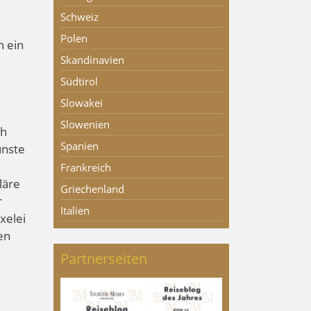
Schweiz
Polen
h ein
Skandinavien
Südtirol
Slowakei
Slowenien
ch
Spanien
ünste
Frankreich
läre
Griechenland
r
Italien
xelei
en
Partnerseiten