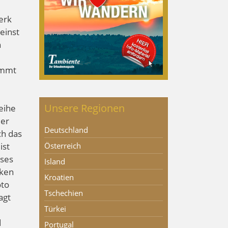
erk
einst
n
ommt
Unsere Regionen
eihe
der
Deutschland
ch das
ist
Österreich
uses
Island
nken
Kroatien
oto
Tschechien
agt
Türkei
d
Portugal