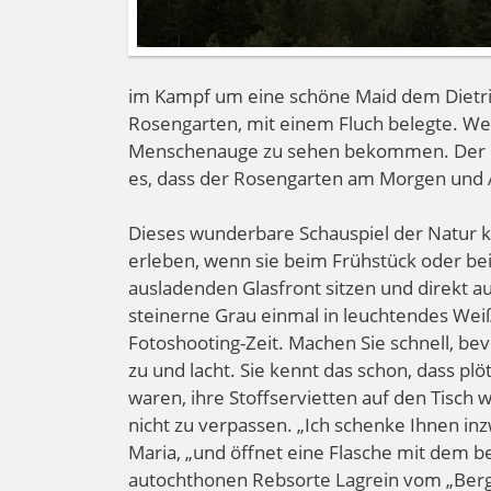
im Kampf um eine schöne Maid dem Dietric
Rosengarten, mit einem Fluch belegte. Wed
Menschenauge zu sehen bekommen. Der K
es, dass der Rosengarten am Morgen und 
Dieses wunderbare Schauspiel der Natur k
erleben, wenn sie beim Frühstück oder be
ausladenden Glasfront sitzen und direkt au
steinerne Grau einmal in leuchtendes Weiß
Fotoshooting-Zeit. Machen Sie schnell, bev
zu und lacht. Sie kennt das schon, dass plö
waren, ihre Stoffservietten auf den Tisch 
nicht zu verpassen. „Ich schenke Ihnen in
Maria, „und öffnet eine Flasche mit dem
autochthonen Rebsorte Lagrein vom „Bergma