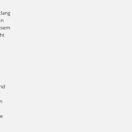
tlang
en
iesem
ht
und
en
ne