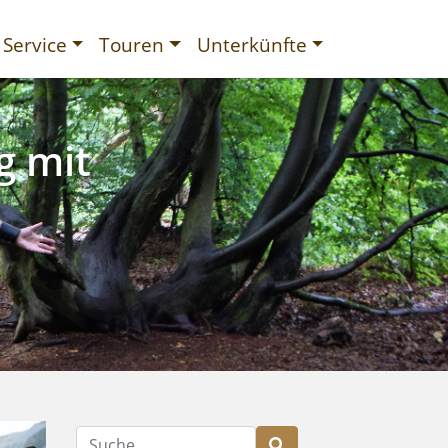
Service
Touren
Unterkünfte
g mit
gurien
Suche