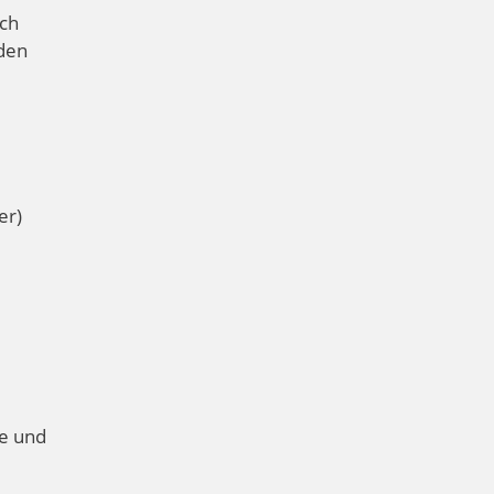
ch
 den
er)
he und