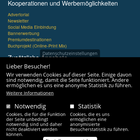
Kooperationen und Werbemöglichkeiten
Advertorial
Newsletter
Social Media Einbindung
Bannerwerbung
Premiumdestinationen
Buchprojekt (Online-Print Mix)
Datenschutzeinstellungen
Zusätzliche Angebote
Lieber Besucher!
Imagefilme und mehr
Wir verwenden Cookies auf dieser Seite. Einige davon
360° x 360° Fotografie
sind notwendig, damit die Seite funktioniert. Andere
ermöglichen es uns eine anonyme Statistik zu führen.
Weitere Informationen
Notwendig
Statistik
Cookies, die für die Funktion
Cookies, die es uns
Copyright © 2021 wanderfreak.de. Alle Rechte vorbehalten.
der Seite unbedingt
ermöglichen eine
notwendig sind und daher
anonymisierte
nicht deaktiviert werden
Besucherstatistik zu führen.
Fußzeilenmenü
können.
Kontakt
Impressum
Links
Unsere Autoren