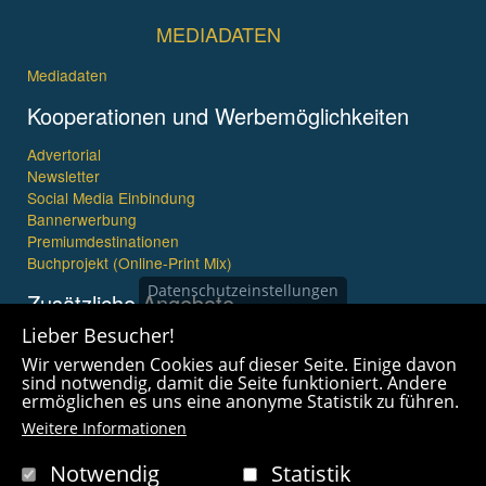
MEDIADATEN
Mediadaten
Kooperationen und Werbemöglichkeiten
Advertorial
Newsletter
Social Media Einbindung
Bannerwerbung
Premiumdestinationen
Buchprojekt (Online-Print Mix)
Datenschutzeinstellungen
Zusätzliche Angebote
Lieber Besucher!
Imagefilme und mehr
Wir verwenden Cookies auf dieser Seite. Einige davon
360° x 360° Fotografie
sind notwendig, damit die Seite funktioniert. Andere
ermöglichen es uns eine anonyme Statistik zu führen.
Weitere Informationen
Notwendig
Statistik