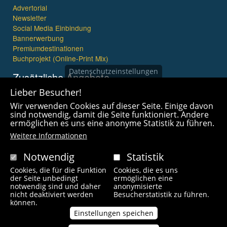
Advertorial
Newsletter
Social Media Einbindung
Bannerwerbung
Premiumdestinationen
Buchprojekt (Online-Print Mix)
Datenschutzeinstellungen
Zusätzliche Angebote
Lieber Besucher!
Imagefilme und mehr
Wir verwenden Cookies auf dieser Seite. Einige davon
360° x 360° Fotografie
sind notwendig, damit die Seite funktioniert. Andere
ermöglichen es uns eine anonyme Statistik zu führen.
Weitere Informationen
Notwendig
Statistik
Cookies, die für die Funktion
Cookies, die es uns
Copyright © 2021 wanderfreak.de. Alle Rechte vorbehalten.
der Seite unbedingt
ermöglichen eine
notwendig sind und daher
anonymisierte
nicht deaktiviert werden
Besucherstatistik zu führen.
Fußzeilenmenü
können.
Kontakt
Impressum
Links
Unsere Autoren
Einstellungen speichen