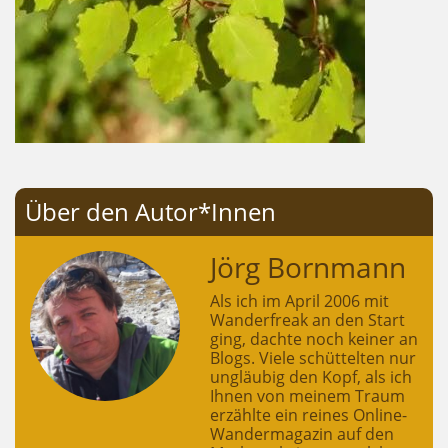
Über den Autor*Innen
Jörg Bornmann
Als ich im April 2006 mit
Wanderfreak an den Start
ging, dachte noch keiner an
Blogs. Viele schüttelten nur
ungläubig den Kopf, als ich
Ihnen von meinem Traum
erzählte ein reines Online-
Wandermagazin auf den